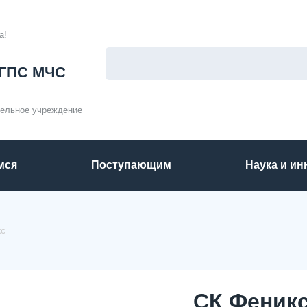
а!
ГПС МЧС
тельное учреждение
мся
Поступающим
Наука и и
кс
СК Феник